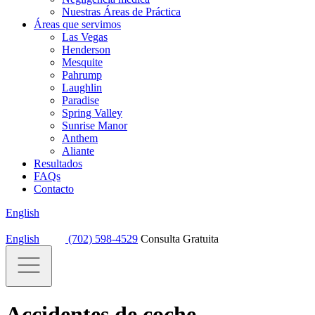
Nuestras Áreas de Práctica
Áreas que servimos
Las Vegas
Henderson
Mesquite
Pahrump
Laughlin
Paradise
Spring Valley
Sunrise Manor
Anthem
Aliante
Resultados
FAQs
Contacto
English
English
(702) 598-4529
Consulta Gratuita
Accidentes de coche