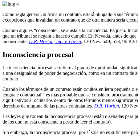
Como regla general, si firma un contrato, estará obligado a sus términ
excepciones que invalidan un contrato que de otra manera sería ejecuta
Cuando algo es “consciente”, se ajusta a la conciencia. Es justo. Incons
que un tribunal se negará a hacerlo cumplir. En Nevada, antes de que 
inconsciente. 
D.R. Horton, Inc. v. Green
, 120 Nev. 549, 553, 96 P.3d
Inconsciencia procesal
La inconsciencia procesal se refiere al grado de oportunidad significa
a una desigualdad de poder de negociación, como en un contrato de adhe
contrato.
Cuando los términos de un contrato están ocultos en letra pequeña o e
lenguaje contractual”, es más probable que se considere procesalmente
significativos al ocultarlos dentro de otros términos menos significati
derechos de ninguna de las partes contratantes. 
D.R. Horton
, 120 Nev
Las leyes que rodean la inconsciencia procesal están diseñadas para p
de los que no está consciente a pesar de leer el contrato).
Sin embargo, la inconsciencia procesal por sí sola no es suficiente pa