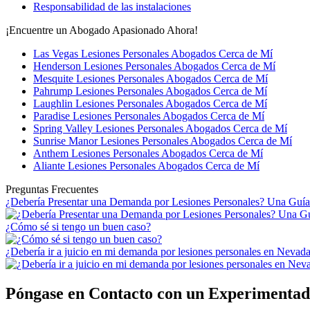
Responsabilidad de las instalaciones
¡Encuentre un Abogado Apasionado Ahora!
Las Vegas Lesiones Personales Abogados Cerca de Mí
Henderson Lesiones Personales Abogados Cerca de Mí
Mesquite Lesiones Personales Abogados Cerca de Mí
Pahrump Lesiones Personales Abogados Cerca de Mí
Laughlin Lesiones Personales Abogados Cerca de Mí
Paradise Lesiones Personales Abogados Cerca de Mí
Spring Valley Lesiones Personales Abogados Cerca de Mí
Sunrise Manor Lesiones Personales Abogados Cerca de Mí
Anthem Lesiones Personales Abogados Cerca de Mí
Aliante Lesiones Personales Abogados Cerca de Mí
Preguntas Frecuentes
¿Debería Presentar una Demanda por Lesiones Personales? Una Guía
¿Cómo sé si tengo un buen caso?
¿Debería ir a juicio en mi demanda por lesiones personales en Nevad
Póngase en Contacto con un Experimenta