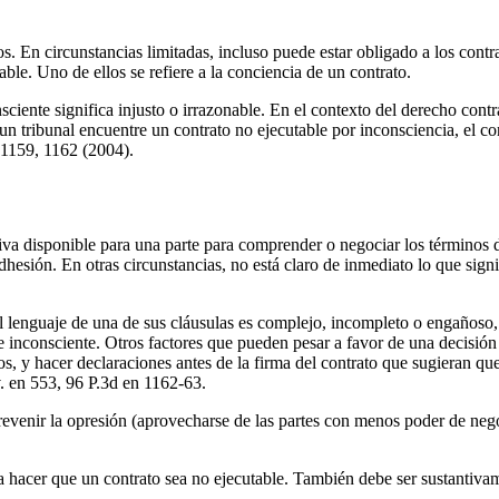
os. En circunstancias limitadas, incluso puede estar obligado a los cont
ble. Uno de ellos se refiere a la conciencia de un contrato.
ciente significa injusto o irrazonable. En el contexto del derecho contra
un tribunal encuentre un contrato no ejecutable por inconsciencia, el co
 1159, 1162 (2004).
tiva disponible para una parte para comprender o negociar los términos 
sión. En otras circunstancias, no está claro de inmediato lo que signif
l lenguaje de una de sus cláusulas es complejo, incompleto o engañoso,
 inconsciente. Otros factores que pueden pesar a favor de una decisión 
vos, y hacer declaraciones antes de la firma del contrato que sugieran qu
. en 553, 96 P.3d en 1162-63.
revenir la opresión (aprovecharse de las partes con menos poder de nego
ra hacer que un contrato sea no ejecutable. También debe ser sustantiva