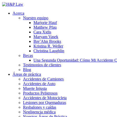
Acerca
Nuestro equipo
Marjorie Hauf
Matthew Pfau
Cara Xidis
Maryam Vasek
Bre’Ahn Brooks
Kristina R. Weller
Christina Laughlin
Becas
Una Segunda Oportunidad: Cómo Mi Accidente Ca
Testimonios de clientes
Blog
Áreas de práctica
Accidentes de Camiones
Accidentes de Auto
Muerte Injusta
Productos Peligrosos
Accidentes de Motocicleta
Lesiones por Quemaduras
Resbalones y caídas
Negligencia médica
Nuestras Áreas de Práctica