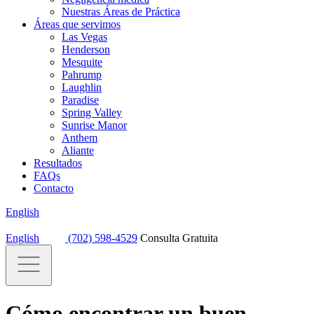
Nuestras Áreas de Práctica
Áreas que servimos
Las Vegas
Henderson
Mesquite
Pahrump
Laughlin
Paradise
Spring Valley
Sunrise Manor
Anthem
Aliante
Resultados
FAQs
Contacto
English
English
(702) 598-4529
Consulta Gratuita
Cómo encontrar un buen