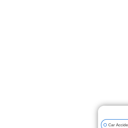
👋🏼 How can
Car Accide