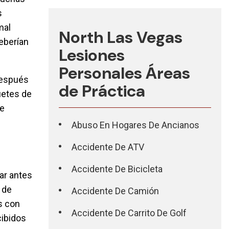
s
mal
North Las Vegas
deberían
Lesiones
Personales
Áreas
después
de Práctica
uetes de
ce
Abuso En Hogares De Ancianos
Accidente De ATV
Accidente De Bicicleta
ar antes
 de
Accidente De Camión
s con
Accidente De Carrito De Golf
cibidos