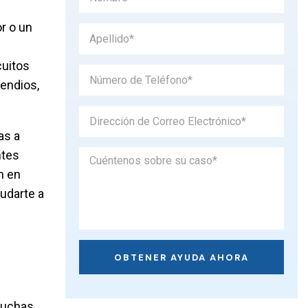
r o un
cuitos
endios,
as a
ntes
n en
yudarte a
muchas