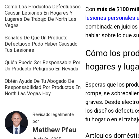
Cómo Los Productos Defectuosos
Con
más de
$
100 mi
Causan Lesiones En Hogares Y
lesiones personales 
Lugares De Trabajo De North Las
Vegas
combinada en juicio
hablar sobre lo que 
Señales De Que Un Producto
Defectuoso Pudo Haber Causado
Tus Lesiones
Cómo los prod
Quién Puede Ser Responsable Por
hogares y luga
Un Producto Peligroso En Nevada
Obtén Ayuda De Tu Abogado De
Esperas que los prod
Responsabilidad Por Productos En
rompe, se sobrecalien
North Las Vegas Hoy
graves. Desde electr
los diseños defectuos
Revisado legalmente
tu hogar o en el trabaj
por
Matthew Pfau
Artículos doméstic