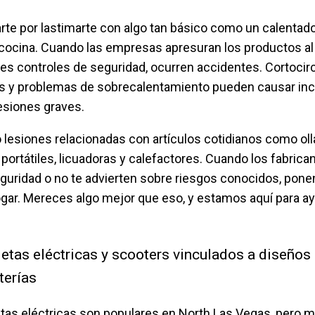
te por lastimarte con algo tan básico como un calentado
cocina. Cuando las empresas apresuran los productos al
es controles de seguridad, ocurren accidentes. Cortocir
tos y problemas de sobrecalentamiento pueden causar inc
esiones graves.
o lesiones relacionadas con artículos cotidianos como oll
portátiles, licuadoras y calefactores. Cuando los fabrica
guridad o no te advierten sobre riesgos conocidos, pone
hogar. Mereces algo mejor que eso, y estamos aquí para a
letas eléctricas y scooters vinculados a diseños
terías
etas eléctricas son populares en North Las Vegas, pero 