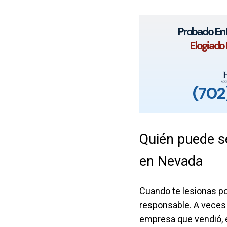
Probado En L
Elogiado 
(702
Quién puede s
en Nevada
Cuando te lesionas po
responsable. A veces 
empresa que vendió, e