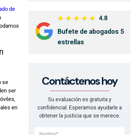
ado de
a
4.8
 podamos
Bufete de abogados 5
estrellas
n
Contáctenos hoy
o se
den ser
óviles,
Su evaluación es gratuita y
eales en
confidencial. Esperamos ayudarle a
obtener la justicia que se merece.