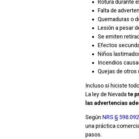
Rotura durante el
Falta de adverte
Quemaduras o de
Lesión a pesar d
Se emiten retira
Efectos secund
Niños lastimados
Incendios causad
Quejas de otros 
Incluso si hiciste tod
La ley de Nevada
te p
las advertencias ad
Según
NRS § 598.09
una práctica comercia
pasos.