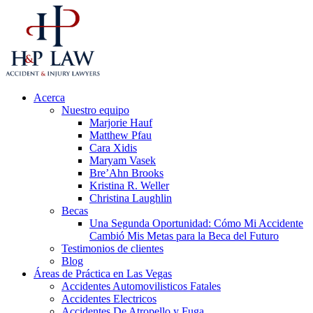
Acerca
Nuestro equipo
Marjorie Hauf
Matthew Pfau
Cara Xidis
Maryam Vasek
Bre’Ahn Brooks
Kristina R. Weller
Christina Laughlin
Becas
Una Segunda Oportunidad: Cómo Mi Accidente
Cambió Mis Metas para la Beca del Futuro
Testimonios de clientes
Blog
Áreas de Práctica en Las Vegas
Accidentes Automovilisticos Fatales
Accidentes Electricos
Accidentes De Atropello y Fuga