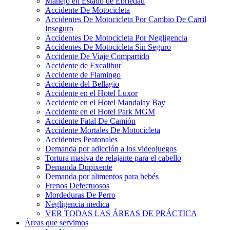
Manejo en Estado de Ebriedad
Accidente De Motocicleta
Accidentes De Motocicleta Por Cambio De Carril
Inseguro
Accidentes De Motocicleta Por Negligencia
Accidentes De Motocicleta Sin Seguro
Accidente De Viaje Compartido
Accidente de Excalibur
Accidente de Flamingo
Accidente del Bellagio
Accidente en el Hotel Luxor
Accidente en el Hotel Mandalay Bay
Accidente en el Hotel Park MGM
Accidente Fatal De Camión
Accidente Mortales De Motocicleta
Accidentes Peatonales
Demanda por adicción a los videojuegos
Tortura masiva de relajante para el cabello
Demanda Dupixente
Demanda por alimentos para bebés
Frenos Defectuosos
Mordeduras De Perro
Negligencia medica
VER TODAS LAS ÁREAS DE PRÁCTICA
Áreas que servimos