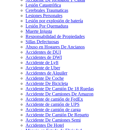
Lesión Catastrófica
Cerebrales Traumaticas
Lesiones Personales
Lesión por explosión de batería
Lesión Por Quemadura
Muerte Injusta
Responsabilidad de Propiedades
Sillas Defectuosas
Abuso en Hogares De Ancianos
Accidentes de DUI
Accidentes de DWI
Accidente de Lyft
Accidente de Uber
Accidentes de Alquiler
Accidente De Coche
Accidente De Bicicleta
Accidente De Camión De 18 Ruedas
Accidente De Camiones De Amazon
Accidente de camión de FedEx
Accidente de camión de UPS
Accidente de camión de carga
Accidente De Camión De Reparto
Accidente De Camiones Semi
Accidentes De Hotel