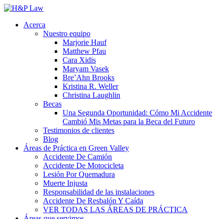
Acerca
Nuestro equipo
Marjorie Hauf
Matthew Pfau
Cara Xidis
Maryam Vasek
Bre’Ahn Brooks
Kristina R. Weller
Christina Laughlin
Becas
Una Segunda Oportunidad: Cómo Mi Accidente
Cambió Mis Metas para la Beca del Futuro
Testimonios de clientes
Blog
Áreas de Práctica en Green Valley
Accidente De Camión
Accidente De Motocicleta
Lesión Por Quemadura
Muerte Injusta
Responsabilidad de las instalaciones
Accidente De Resbalón Y Caída
VER TODAS LAS ÁREAS DE PRÁCTICA
Áreas que servimos