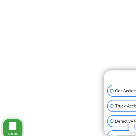
👋🏼 How can
Car Accide
Truck Acci
Defective 
Call us