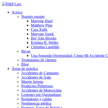
Acerca
Nuestro equipo
Marjorie Hauf
Matthew Pfau
Cara Xidis
Maryam Vasek
Bre’Ahn Brooks
Kristina R. Weller
Christina Laughlin
Becas
Una Segunda Oportunidad: Cómo Mi Accidente Ca
Testimonios de clientes
Blog
Áreas de práctica
Accidentes de Camiones
Accidentes de Auto
Muerte Injusta
Productos Peligrosos
Accidentes de Motocicleta
Lesiones por Quemaduras
Resbalones y caídas
Negligencia médica
Nuestras Áreas de Práctica