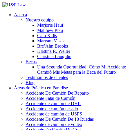
Acerca
Nuestro equipo
Marjorie Hauf
Matthew Pfau
Cara Xidis
Maryam Vasek
Bre’Ahn Brooks
Kristina R. Weller
Christina Laughlin
Becas
Una Segunda Oportunidad: Cómo Mi Accidente
Cambió Mis Metas para la Beca del Futuro
Testimonios de clientes
Blog
Áreas de Práctica en Paradise
Accidente De Camión De Reparto
Accidente Fatal de Camión
Accidente de camión de DHL
Accidente de camión pesado
Accidente de camión de USPS
Accidente De Camión De 18 Ruedas
Accidente de camión de volteo
Accidente De Carrito De Golf