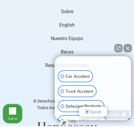
Sobre
English
Nuestro Equipo
Becas
👋🏼 How can I help you?
Resultados Del Caso
Car Accident
Contacto
Truck Accident
© Derechos de Autor 2026
H&P Law
.
Defective Products
Todos los Derechos Reservados.
Scroll
Call us
Medical Malpractice