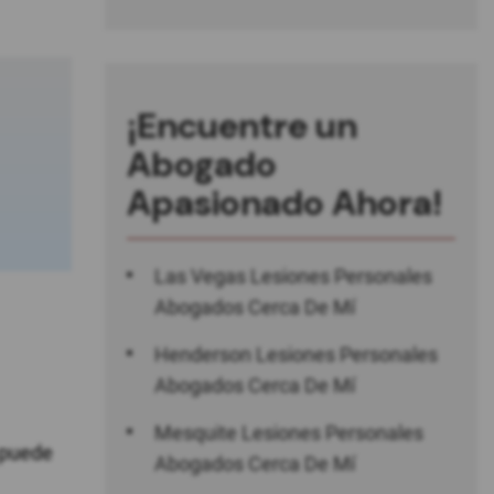
¡Encuentre un
Abogado
Apasionado Ahora!
Las Vegas Lesiones Personales
Abogados Cerca De Mí
Henderson Lesiones Personales
Abogados Cerca De Mí
Mesquite Lesiones Personales
o puede
Abogados Cerca De Mí