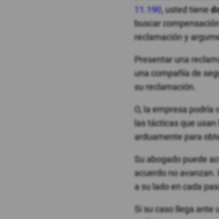
11.190
, usted tiene
d
buscar compensación 
reclamación y argumen
Presentar una reclam
una compañía de segu
su reclamación.
O, la empresa podría
las tácticas que usan
arduamente para obte
Su abogado puede aco
acuerdo no avanzan. 
a su lado en cada pas
Si su caso llega ante