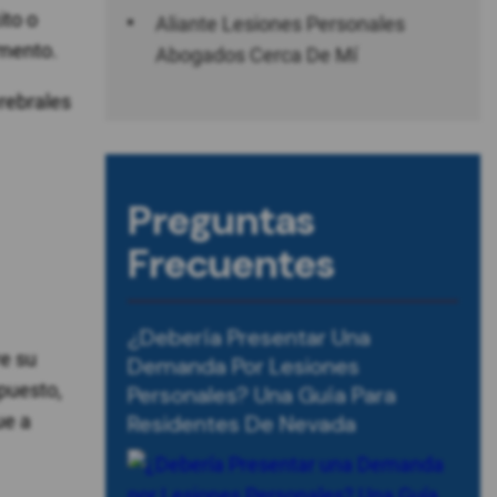
ito o
Aliante Lesiones Personales
umento.
Abogados Cerca De Mí
rebrales
Preguntas
Frecuentes
¿Debería Presentar Una
e su
Demanda Por Lesiones
upuesto,
Personales? Una Guía Para
ue a
Residentes De Nevada