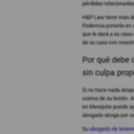
pérdidas relacionadas
H&P Law tiene más 
Podemos ponerlo en 
que le dará a su caso
de su caso con nosot
Por qué debe 
sin culpa prop
Si no hace nada despu
costos de su lesión. 
en Mesquite puede ayu
abogado aboga por us
Su
abogado de lesion