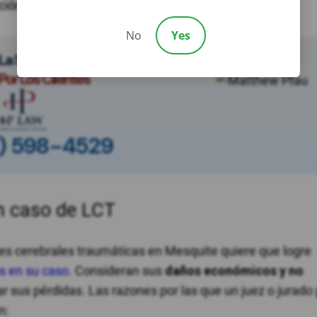
ción justa.
No
Yes
a Sala Del Tribunal.
Por Los Clientes
) 598-4529
n caso de LCT
es cerebrales traumáticas en Mesquite quiere que logre
s en su caso
. Consideran sus
daños económicos y no
ar sus pérdidas. Las razones por las que un juez o jurad
n: