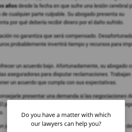
os años
desde la fecha en que sufre una lesión cerebral 
de cualquier parte culpable. Su abogado presenta su
ta por qué debería recibir dinero por el daño sufrido.
ación no garantiza que será compensado. Desafortuna
ros probablemente invertirá tiempo y recursos para im
 ofrecer un acuerdo bajo. Afortunadamente, su abogado 
 las aseguradoras para disputar reclamaciones. Trabajan
ner un acuerdo que cumpla con sus expectativas.
nsejarle presentar una demanda si las negociaciones d
El proceso legal puede parecer abrumador, pero su abog
o.
Do you have a matter with which
our lawyers can help you?
 un juez o jurado, su abogado puede dejar claro por qué d