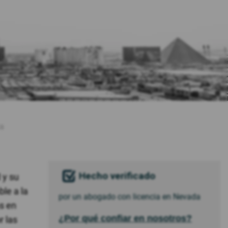
ca
Hecho verificado
 y su
le a la
por un abogado con licencia en Nevada
s en
¿Por qué confiar en nosotros?
r las