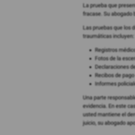
La prueba que presen
fracase. Su abogado 
Las pruebas que los
traumáticas incluyen:
Registros médic
Fotos de la esce
Declaraciones de
Recibos de pago
Informes policia
Una parte responsabl
evidencia. En este ca
usted mantiene el dere
juicio, su abogado ap