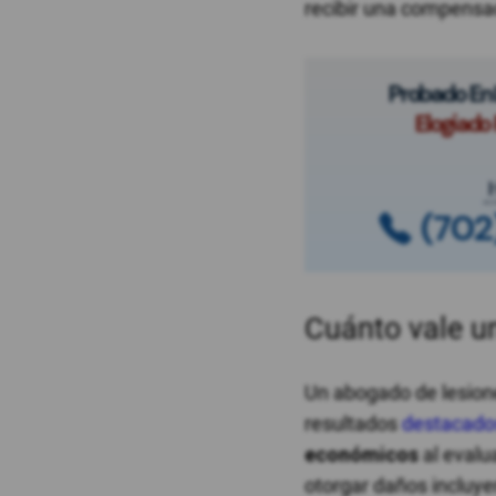
recibir una compensa
Probado En L
Elogiado 
(702
Cuánto vale u
Un abogado de lesion
resultados
destacado
económicos
al evalu
otorgar daños incluye