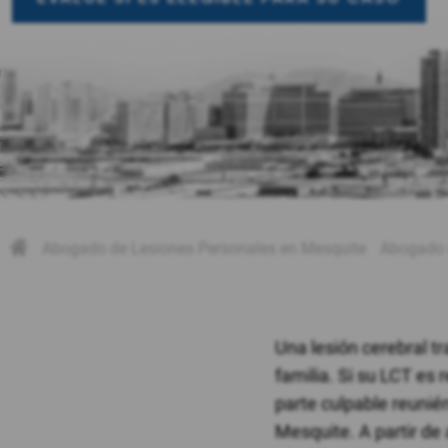
Abogado de Lesiones Personales en Mesquite
Abogado d
Una lesión cerebral t
familia. Si su LCT es 
parte culpable reuni
Mesquite. A partir de