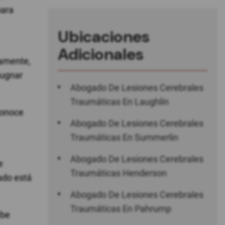
para
Ubicaciones
Adicionales
damente,
pugnar
Abogado De Lesiones Cerebrales
Traumáticas En Laughlin
conoce
Abogado De Lesiones Cerebrales
Traumáticas En Summerlin
Abogado De Lesiones Cerebrales
e
Traumáticas Henderson
ado está
Abogado De Lesiones Cerebrales
Traumáticas En Pahrump
ebe