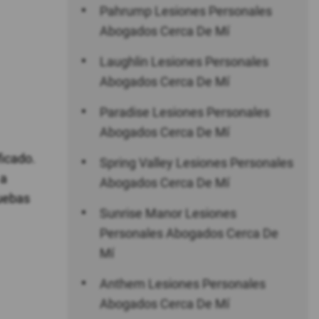
Pahrump Lesiones Personales
Abogados Cerca De Mí
Laughlin Lesiones Personales
Abogados Cerca De Mí
Paradise Lesiones Personales
Abogados Cerca De Mí
ficado.
Spring Valley Lesiones Personales
 a
Abogados Cerca De Mí
ruebas
Sunrise Manor Lesiones
Personales Abogados Cerca De
Mí
Anthem Lesiones Personales
Abogados Cerca De Mí