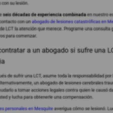
 con su lesión.
de
seis décadas de experiencia combinada
en nuestro e
contacto con un
abogado de lesiones catastróficas en M
 de LCT la atención que merece. Programe una consulta g
ros para comenzar.
contratar a un abogado si sufre una 
ia
és de sufrir una LCT, asume toda la responsabilidad por 
Alternativamente, un abogado de lesiones cerebrales tra
darlo a tomar acciones legales contra quien le causó d
ted y lucha para obtenerle una compensación.
es personales en Mesquite
averigua cómo se lesionó. Lu