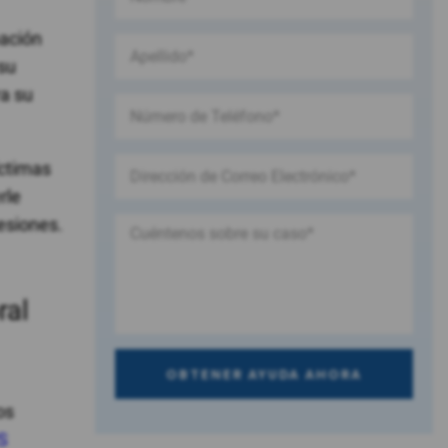
mación
 su
a su
íctimas
rle
esiones.
ral
os
S