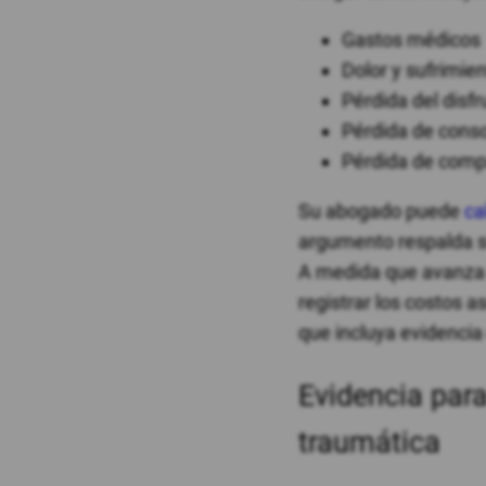
Gastos médicos
Dolor y sufrimie
Pérdida del disfr
Pérdida de conso
Pérdida de comp
Su abogado puede
ca
argumento respalda su
A medida que avanza s
registrar los costos 
que incluya evidencia
Evidencia para
traumática