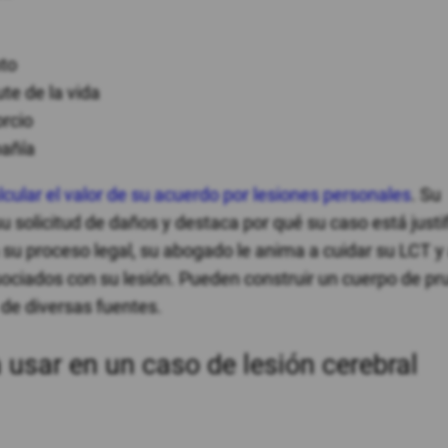
nto
ute de la vida
rcio
añía
lcular el valor de su acuerdo por lesiones personales
. Su
 solicitud de daños y destaca por qué su caso está justi
u proceso legal, su abogado le anima a cuidar su LCT y
asociados con su lesión. Pueden construir un cuerpo de p
 de diversas fuentes.
 usar en un caso de lesión cerebral