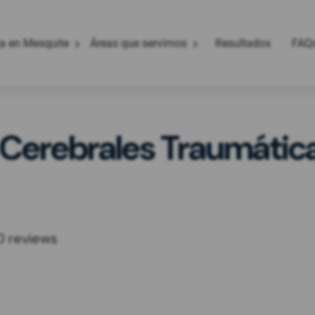
ca en Mesquite
Áreas que servimos
Resultados
FAQ
Cerebrales Traumátic
0 reviews