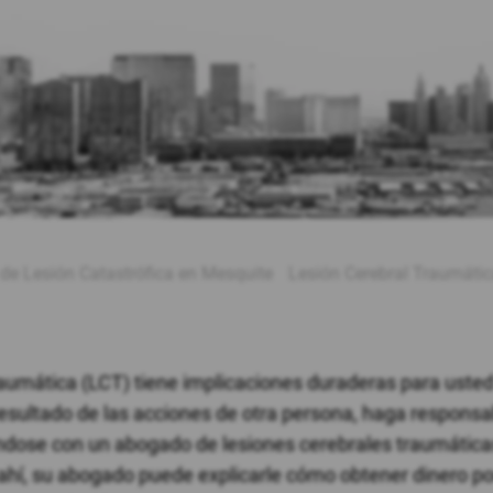
e Lesión Catastrófica en Mesquite
Lesión Cerebral Traumáti
raumática (LCT) tiene implicaciones duraderas para usted
resultado de las acciones de otra persona, haga responsab
éndose con un abogado de lesiones cerebrales traumática
 ahí, su abogado puede explicarle cómo obtener dinero po