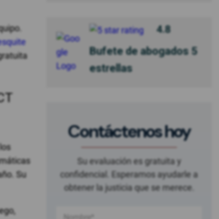
quipo.
4.8
esquite
Bufete de abogados 5
ratuita
estrellas
LCT
Contáctenos hoy
los
umáticas
Su evaluación es gratuita y
año. Su
confidencial. Esperamos ayudarle a
obtener la justicia que se merece.
ego,