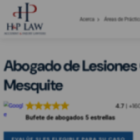
Acerca
Áreas de Prácti
Abogado de Lesiones 
Mesquite
4.7
| +16
Bufete de abogados 5 estrellas
EVALÚE SI ES ELEGIBLE PARA SU CASO