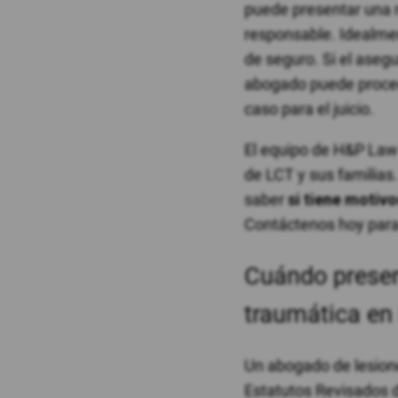
puede presentar una 
responsable. Idealme
de seguro. Si el asegu
abogado puede proced
caso para el juicio.
El equipo de H&P Law
de LCT y sus familias
saber
si tiene motiv
Contáctenos hoy par
Cuándo presen
traumática en
Un abogado de lesione
Estatutos Revisados 