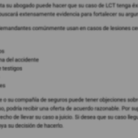
ta su abogado puede hacer que su caso de LCT tenga éx
buscará extensamente evidencia para fortalecer su arg
 demandantes comúnmente usan en casos de lesiones ce
os
na del accidente
 testigos
les
e o su compañía de seguros puede tener objeciones sobr
so, podría recibir una oferta de acuerdo razonable. Por s
cho de llevar su caso a juicio. Si desea que su caso lleg
oya su decisión de hacerlo.