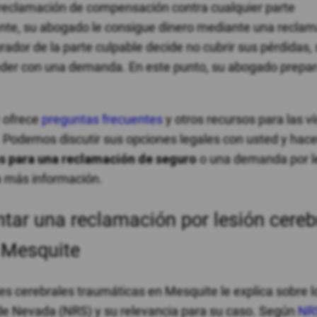
reclamación de compensación contra cualquier parte
nte, su abogado le consigue dinero mediante una recla
rador de la parte culpable decide no cubrir sus pérdidas,
er con una demanda. En este punto, su abogado prepar
 ofrece
preguntas frecuentes
y otros recursos para las v
. Podemos discutir sus opciones legales con usted y
hace
os para una reclamación de seguro
o una demanda por l
a más información.
tar una reclamación por lesión cereb
 Mesquite
s cerebrales traumáticas en Mesquite le explica sobre l
de Nevada (NRS) y su relevancia para su caso. Según
NR