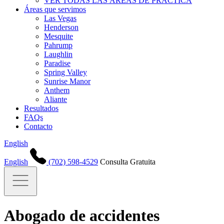
VER TODAS LAS ÁREAS DE PRÁCTICA
Áreas que servimos
Las Vegas
Henderson
Mesquite
Pahrump
Laughlin
Paradise
Spring Valley
Sunrise Manor
Anthem
Aliante
Resultados
FAQs
Contacto
English
English
(702) 598-4529
Consulta Gratuita
Abogado de accidentes