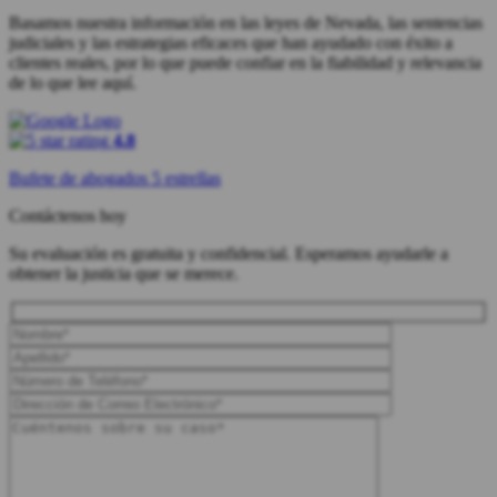
Basamos nuestra información en las leyes de Nevada, las sentencias
judiciales y las estrategias eficaces que han ayudado con éxito a
clientes reales, por lo que puede confiar en la fiabilidad y relevancia
de lo que lee aquí.
4.8
Bufete de abogados 5 estrellas
Contáctenos hoy
Su evaluación es gratuita y confidencial. Esperamos ayudarle a
obtener la justicia que se merece.