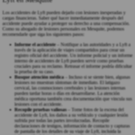
Los accidentes de Lyft pueden dejarlo con lesiones inesperadas y
cargas financieras. Saber qué hacer inmediatamente después del
accidente puede ayudar a proteger su derecho a una compensación.
Como su
abogado de lesiones personales en Mesquite
, podemos
recomendarle que siga los siguientes pasos:
Informe el accidente
– Notifique a las autoridades y a Lyft a
través de la aplicación de viajes compartidos para crear un
registro oficial del accidente. Un informe policial y un informe
interno de accidentes de Lyft pueden servir como pruebas
cruciales para su reclamo. Retrasar el informe podría dificultar
la prueba de su caso.
Busque atención médica
– Incluso si se siente bien, algunas
lesiones no muestran síntomas de inmediato. El latigazo
cervical, las conmociones cerebrales y las lesiones internas
pueden tardar horas o días en desarrollarse. La atención
médica oportuna también crea documentación que vincula sus
lesiones con el accidente.
Recopile pruebas valiosas
– Tome fotos de la escena del
accidente de Lyft, los daños a su vehículo y cualquier lesión
sufrida por todas las partes involucradas. Recopile
declaraciones de testigos, información de contacto y capturas
de pantalla de los detalles de su viaje de Lyft, incluida la