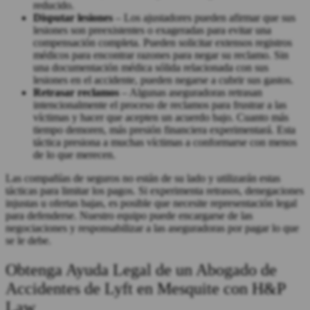
reducido.
Disputar lesiones
– Los ajustadores pueden afirmar que sus
lesiones son preexistentes o exageradas para evitar una
compensación completa. Pueden solicitar extensos registros
médicos para encontrar razones para negar su reclamo. Sin
una documentación médica sólida relacionada con sus
lesiones en el accidente, pueden negarse a cubrir sus gastos.
Retrasar reclamos
– Algunas aseguradoras retrasan
intencionalmente el proceso de reclamos para frustrar a las
víctimas y hacer que acepten un acuerdo bajo. Cuanto más
tiempo demoren, más presión financiera experimentará. Esta
táctica presiona a muchas víctimas a conformarse con menos
de lo que merecen.
Las compañías de seguros no están de su lado y utilizarán estas
tácticas para limitar los pagos. Si experimenta retrasos, denegaciones
injustas u ofertas bajas, es posible que necesite representación legal
para defenderse. Nuestro equipo puede encargarse de las
negociaciones y responsabilizar a las aseguradoras por pagar lo que
se le debe.
Obtenga Ayuda Legal de un Abogado de
Accidentes de Lyft en Mesquite con H&P
Law