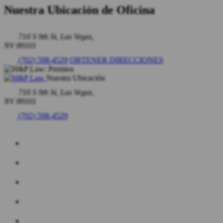
Nuestra Ubicación de Oficina
710 S 9th St, Las Vegas,
NV 89101
(702) 598-4529
OBTENER DIRECCIONES
Nuestra Ubicación
710 S 9th St, Las Vegas,
NV 89101
(702) 598-4529