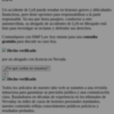
Un accidente de Lyft puede resultar en lesiones graves y dificultades
financieras, pero tiene opciones para responsabilizar a la parte
responsable. Ya sea que fuera pasajero, conductor u otro
automovilista, su abogado de accidentes de Lyft en Mesquite está
listo para investigar su reclamo y defender sus derechos.
Comuníquese con H&P Law hoy mismo para una
consulta
gratuita
para discutir su caso hoy.
Hecho verificado
por un abogado con licencia en Nevada
¿Por qué confiar en nosotros?
×
Hecho verificado
Todos los artículos de nuestro sitio web se someten a una revisión
minuciosa para garantizar su precisión jurídica y una comunicación
clara. Basándonos en décadas de experiencia en los tribunales de
Nevaday en miles de casos de lesiones personales tramitados,
nuestro contenido refleja conocimientos jurídicos prácticos y
resultados probados.