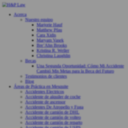
Acerca
Nuestro equipo
Marjorie Hauf
Matthew Pfau
Cara Xidis
Maryam Vasek
Bre’Ahn Brooks
Kristina R. Weller
Christina Laughlin
Becas
Una Segunda Oportunidad: Cómo Mi Accidente
Cambió Mis Metas para la Beca del Futuro
Testimonios de clientes
Blog
Áreas de Práctica en Mesquite
Accidentes Electricos
Accidente de alquiler de coche
Accidente de ascensor
Accidentes De Atropello y Fuga
Accidente de camión de DHL
Accidente de camión de volteo
Accidente de camión de reparto
Accidente de camión de USPS