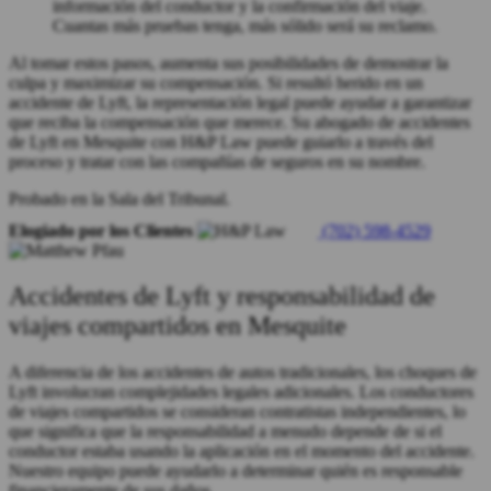
información del conductor y la confirmación del viaje.
Cuantas más pruebas tenga, más sólido será su reclamo.
Al tomar estos pasos, aumenta sus posibilidades de demostrar la
culpa y maximizar su compensación. Si resultó herido en un
accidente de Lyft, la representación legal puede ayudar a garantizar
que reciba la compensación que merece. Su abogado de accidentes
de Lyft en Mesquite con H&P Law puede guiarlo a través del
proceso y tratar con las compañías de seguros en su nombre.
Probado en la Sala del Tribunal.
Elogiado por los Clientes
(702) 598-4529
Accidentes de Lyft y responsabilidad de
viajes compartidos en Mesquite
A diferencia de los accidentes de autos tradicionales, los choques de
Lyft involucran complejidades legales adicionales. Los conductores
de viajes compartidos se consideran contratistas independientes, lo
que significa que la responsabilidad a menudo depende de si el
conductor estaba usando la aplicación en el momento del accidente.
Nuestro equipo puede ayudarlo a determinar quién es responsable
financieramente de sus daños.