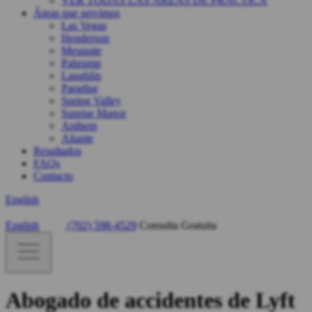
VER TODAS LAS ÁREAS DE PRÁCTICA
Áreas que servimos
Las Vegas
Henderson
Mesquite
Pahrump
Laughlin
Paradise
Spring Valley
Sunrise Manor
Anthem
Aliante
Resultados
FAQs
Contacto
English
English
(702) 598-4529
Consulta Gratuita
Abogado de accidentes de Lyft