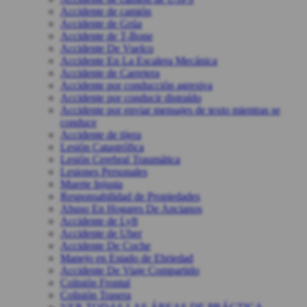
Accidente de camión
Accidente de Grúa
Accidente de T-Bone
Accidente De Vuelco
Accidente En La Escalera Mecánica
Accidente de Carretera
Accidente por conducción agresiva
Accidente por conducir distraído
Accidente por enviar mensajes de texto mientras se
conduce
Accidente de tijera
Lesión Catastrófica
Lesión Cerebral Traumática
Lesiones Personales
Muerte Injusta
Responsabilidad de Propiedades
Abuso En Hogares De Ancianos
Accidente de Lyft
Accidente de Uber
Accidente De Coche
Manejo en Estado de Ebriedad
Accidente De Viaje Compartido
Colisión Frontal
Colisión Trasera