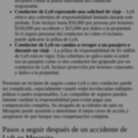
reclamos contra la póliza individual del conductor
responsable.
Conductor de Lyft esperando una solicitud de viaje
– Lyft
ofrece una cobertura de responsabilidad limitada durante este
período. Esto incluye hasta $50,000 por persona por lesiones,
$100,000 por accidente y $25,000 por daños a la propiedad.
Si el seguro personal del conductor no cubre el reclamo,
puede aplicarse la póliza de Lyft.
Conductor de Lyft en camino a recoger a un pasajero o
durante un viaje
– La póliza de responsabilidad de $1 millón
de Lyft está en vigor. Esta cobertura se aplica tanto si usted
era un pasajero como si otro conductor fue golpeado por un
conductor de Lyft. Incluye protección por lesiones corporales
y daños a la propiedad.
Presentar un reclamo de seguro contra Lyft u otro conductor puede
ser complicado, especialmente cuando están involucradas múltiples
pólizas o partes responsables. Las compañías de seguros pueden
intentar cambiar la responsabilidad para evitar pagar una
compensación completa. Su
abogado de accidentes de auto en
Mesquite
puede ayudarlo a determinar el mejor curso de acción y
asegurarse de que busque una compensación completa.
Pasos a seguir después de un accidente de
Lyft en Mesquite