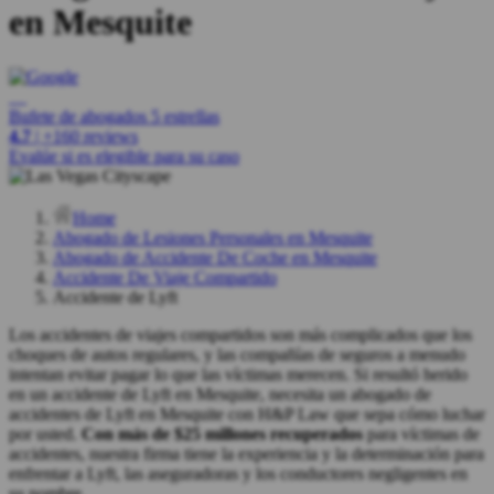
en Mesquite
Bufete de abogados 5 estrellas
4.7
| +160 reviews
Evalúe si es elegible para su caso
Home
Abogado de Lesiones Personales en Mesquite
Abogado de Accidente De Coche en Mesquite
Accidente De Viaje Compartido
Accidente de Lyft
Los accidentes de viajes compartidos son más complicados que los
choques de autos regulares, y las compañías de seguros a menudo
intentan evitar pagar lo que las víctimas merecen. Si resultó herido
en un accidente de Lyft en Mesquite, necesita un abogado de
accidentes de Lyft en Mesquite con H&P Law que sepa cómo luchar
por usted.
Con más de $25 millones recuperados
para víctimas de
accidentes, nuestra firma tiene la experiencia y la determinación para
enfrentar a Lyft, las aseguradoras y los conductores negligentes en
su nombre.