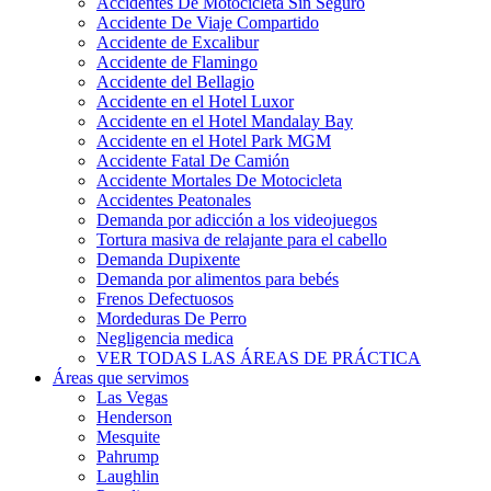
Accidentes De Motocicleta Sin Seguro
Accidente De Viaje Compartido
Accidente de Excalibur
Accidente de Flamingo
Accidente del Bellagio
Accidente en el Hotel Luxor
Accidente en el Hotel Mandalay Bay
Accidente en el Hotel Park MGM
Accidente Fatal De Camión
Accidente Mortales De Motocicleta
Accidentes Peatonales
Demanda por adicción a los videojuegos
Tortura masiva de relajante para el cabello
Demanda Dupixente
Demanda por alimentos para bebés
Frenos Defectuosos
Mordeduras De Perro
Negligencia medica
VER TODAS LAS ÁREAS DE PRÁCTICA
Áreas que servimos
Las Vegas
Henderson
Mesquite
Pahrump
Laughlin