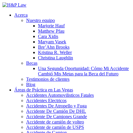
Acerca
Nuestro equipo
Marjorie Hauf
Matthew Pfau
Cara Xidis
Maryam Vasek
Bre’Ahn Brooks
Kristina R. Weller
Christina Laughlin
Becas
Una Segunda Oportunidad: Cómo Mi Accidente
Cambió Mis Metas para la Beca del Futuro
Testimonios de clientes
Blog
Áreas de Práctica en Las Vegas
Accidentes Automovilisticos Fatales
Accidentes Electricos
Accidentes De Atropello y Fuga
Accidente De Camión De DHL
Accidente De Camiones Grande
Accidente de camión de volteo
Accidente de camión de USPS
Accidente de Camion