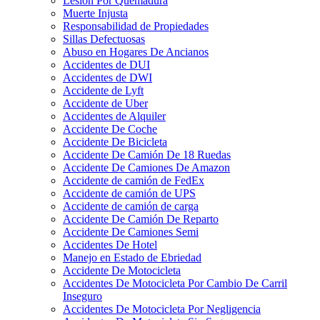
Lesión Por Quemadura
Muerte Injusta
Responsabilidad de Propiedades
Sillas Defectuosas
Abuso en Hogares De Ancianos
Accidentes de DUI
Accidentes de DWI
Accidente de Lyft
Accidente de Uber
Accidentes de Alquiler
Accidente De Coche
Accidente De Bicicleta
Accidente De Camión De 18 Ruedas
Accidente De Camiones De Amazon
Accidente de camión de FedEx
Accidente de camión de UPS
Accidente de camión de carga
Accidente De Camión De Reparto
Accidente De Camiones Semi
Accidentes De Hotel
Manejo en Estado de Ebriedad
Accidente De Motocicleta
Accidentes De Motocicleta Por Cambio De Carril
Inseguro
Accidentes De Motocicleta Por Negligencia