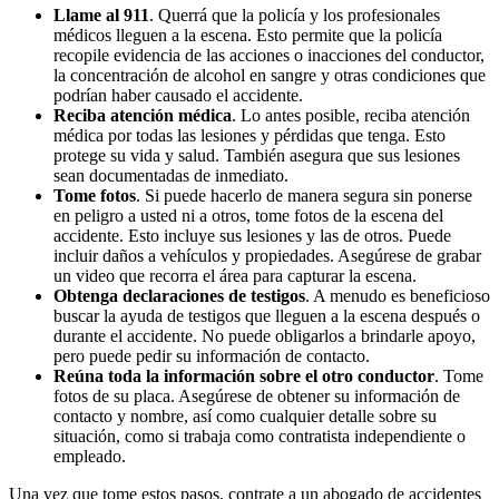
Llame al 911
.
Querrá que la policía y los profesionales
médicos lleguen a la escena. Esto permite que la policía
recopile evidencia de las acciones o inacciones del conductor,
la concentración de alcohol en sangre y otras condiciones que
podrían haber causado el accidente.
Reciba atención médica
.
Lo antes posible, reciba atención
médica por todas las lesiones y pérdidas que tenga. Esto
protege su vida y salud. También asegura que sus lesiones
sean documentadas de inmediato.
Tome fotos
.
Si puede hacerlo de manera segura sin ponerse
en peligro a usted ni a otros, tome fotos de la escena del
accidente. Esto incluye sus lesiones y las de otros. Puede
incluir daños a vehículos y propiedades. Asegúrese de grabar
un video que recorra el área para capturar la escena.
Obtenga declaraciones de testigos
.
A menudo es beneficioso
buscar la ayuda de testigos que lleguen a la escena después o
durante el accidente. No puede obligarlos a brindarle apoyo,
pero puede pedir su información de contacto.
Reúna toda la información sobre el otro conductor
.
Tome
fotos de su placa. Asegúrese de obtener su información de
contacto y nombre, así como cualquier detalle sobre su
situación, como si trabaja como contratista independiente o
empleado.
Una vez que tome estos pasos, contrate a un abogado de accidentes