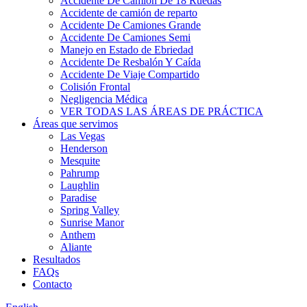
Accidente De Camión De 18 Ruedas
Accidente de camión de reparto
Accidente De Camiones Grande
Accidente De Camiones Semi
Manejo en Estado de Ebriedad
Accidente De Resbalón Y Caída
Accidente De Viaje Compartido
Colisión Frontal
Negligencia Médica
VER TODAS LAS ÁREAS DE PRÁCTICA
Áreas que servimos
Las Vegas
Henderson
Mesquite
Pahrump
Laughlin
Paradise
Spring Valley
Sunrise Manor
Anthem
Aliante
Resultados
FAQs
Contacto