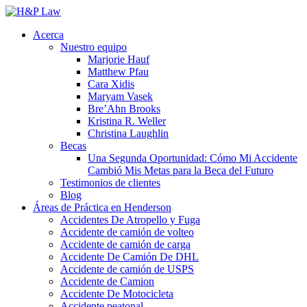
Acerca
Nuestro equipo
Marjorie Hauf
Matthew Pfau
Cara Xidis
Maryam Vasek
Bre’Ahn Brooks
Kristina R. Weller
Christina Laughlin
Becas
Una Segunda Oportunidad: Cómo Mi Accidente
Cambió Mis Metas para la Beca del Futuro
Testimonios de clientes
Blog
Áreas de Práctica en Henderson
Accidentes De Atropello y Fuga
Accidente de camión de volteo
Accidente de camión de carga
Accidente De Camión De DHL
Accidente de camión de USPS
Accidente de Camion
Accidente De Motocicleta
Accidente peatonal